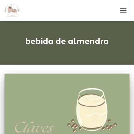
CAM
MOD
DE
NAVE
bebida de almendra