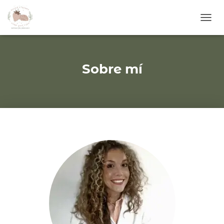
C
A
M
B
I
Sobre mí
A
R
M
O
D
O
D
E
N
A
V
E
G
A
C
I