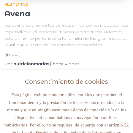
ALIMENTOS
Avena
La avena es uno de los cereales más consumidos por sus
especiales cualidades nutritivas y energéticas. Además,
este alimento pertenece a la familia de las gramíneas, al
igual que el resto de los cereales comestibles.
(más…)
Por
nutricionmariasj
, hace
4 años
Consentimiento de cookies
Esta página web únicamente utiliza cookies que permiten el
funcionamiento y la prestación de los servicios ofrecidos en la
© 2022 NUTRICIONMARIASJ. ALL RIGHTS RESERVED
misma y que en ningún caso tratan datos de conexión y/o de los
dispositivos ni captan hábitos de navegación para fines
Avisos legales y política de privacidad
publicitarios. Por ello, no se requiere, de acuerdo con el artículo 22
de la Ley de Servicios de la Sociedad de la Información, su