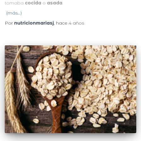
tomaba
cocida
o
asada
.
(más…)
Por
nutricionmariasj
, hace
4 años