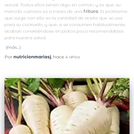
actual. Todos ellos tienen algo en común, y es que, su
método culinario es a través de una
fritura
. El problema
que surge con ello es la cantidad de aceite que se usa
para su cocinado, y que, si se consumen habitualmente,
acaban convirtiéndose en platos poco recomendables
para nuestra salud.
(más…)
Por
nutricionmariasj
, hace
4 años