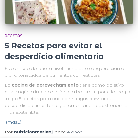
RECETAS
5 Recetas para evitar el
desperdicio alimentario
Es bien sabido que, a nivel mundial, se desperdician a
diario toneladas de alimentos comestibles.
La
cocina de aprovechamiento
tiene como objetivo
que ningún alimento se tire a la basura, y por ello, hoy te
traigo 5 recetas para que contribuyas a evitar el
desperdicio alimentario y a fomentar una gastronomía
más sostenible:
(más…)
Por
nutricionmariasj
, hace
4 años