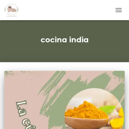
CAM
MOD
DE
NAVE
cocina india