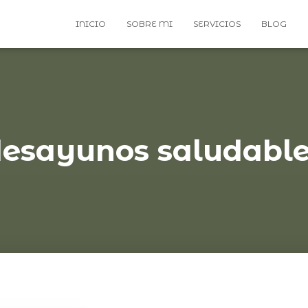
INICIO
SOBRE MI
SERVICIOS
BLOG
esayunos saludabl