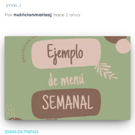
(más…)
Por
nutricionmariasj
, hace
2 años
IDEAS DE MENÚS