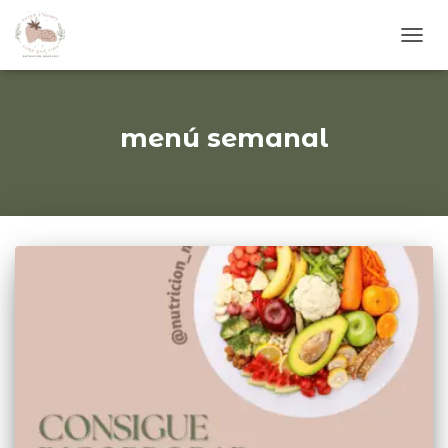
CAM
MOD
DE
NAVE
menú semanal