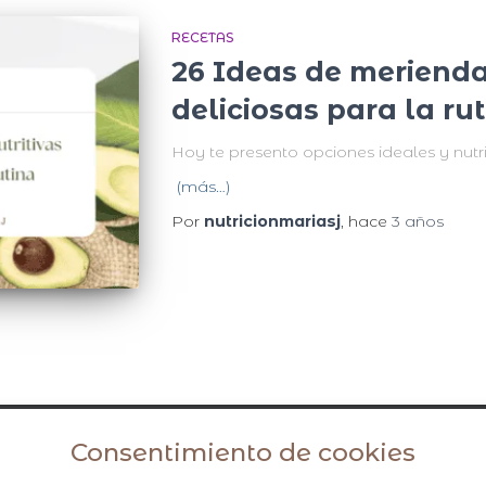
RECETAS
26 Ideas de meriendas
deliciosas para la ru
Hoy te presento opciones ideales y nutr
(más…)
Por
nutricionmariasj
, hace
3 años
Consentimiento de cookies
Avisos legales y política de privacidad