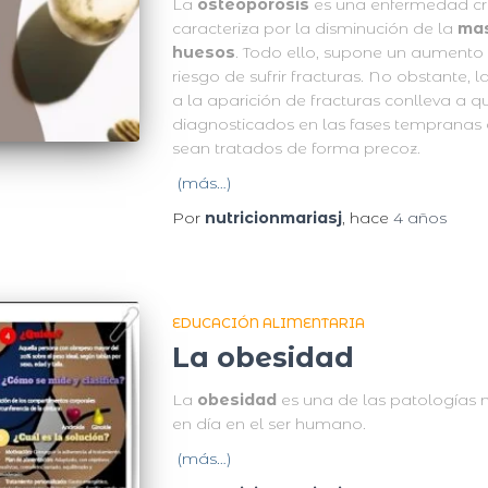
La
osteoporosis
es una enfermedad cró
caracteriza por la disminución de la
ma
huesos
. Todo ello, supone un aumento d
riesgo de sufrir fracturas. No obstante, l
a la aparición de fracturas conlleva a
diagnosticados en las fases tempranas d
sean tratados de forma precoz.
(más…)
Por
nutricionmariasj
, hace
4 años
EDUCACIÓN ALIMENTARIA
La obesidad
La
obesidad
es una de las patologías
en día en el ser humano.
(más…)