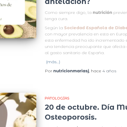
antelación?
Como siempre digo, la
nutrición
previen
tenga cura.
Según la
Sociedad Española de Diab
con mayor prevalencia en esta en Euro
esta enfermedad ha ido incrementado en
una tendencia preocupante que afecta 
al gasto sanitario de España.
(más…)
Por
nutricionmariasj
, hace
4 años
PATOLOGÍAS
20 de octubre. Día M
Osteoporosis.