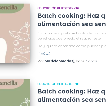
EDUCACIÓN ALIMENTARIA
Batch cooking: Haz q
alimentación sea sen
En la primera parte se habló de lo que 
beneficios que ofrecía el realizar este.
Hoy, quiero enseñarte cómo puedes plani
(más…)
Por
nutricionmariasj
, hace
3 años
EDUCACIÓN ALIMENTARIA
Batch cooking: Haz q
alimentación sea senc