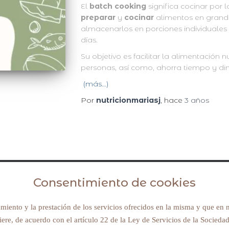
El
batch cooking
significa cocinar por l
preparar
y
cocinar
alimentos en grand
almacenarlos en porciones individuales 
días.
Su objetivo es facilitar la alimentación n
personas, así como, ahorra tiempo y din
(más…)
Por
nutricionmariasj
, hace
3 años
Consentimiento de cookies
Avisos legales y política de privacidad
iento y la prestación de los servicios ofrecidos en la misma y que en n
uiere, de acuerdo con el artículo 22 de la Ley de Servicios de la Socied