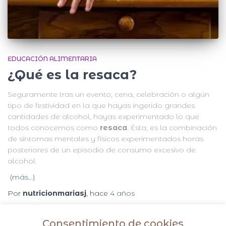
EDUCACIÓN ALIMENTARIA
¿Qué es la resaca?
Seguramente tras un evento, cena, celebración o algún
tipo de festividad en la que hayas ingerido grandes
cantidades de alcohol, hayas experimentado lo que
todos conocemos como
resaca
. Ésta, es la combinación
de síntomas mentales y físicos experimentados horas
posteriores de un episodio de consumo excesivo de
alcohol.
(más…)
Por
nutricionmariasj
, hace
4 años
Consentimiento de cookies