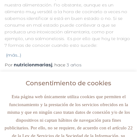
nuestra alimentación. No obstante, aunque es un
alimento muy versátil a la hora de cocinarlo a veces no
sabemos identificar si está en buen estado o no. Si se
consume en mal estado puede conllevar a que se
produzca una intoxicación alimentaria, como por
ejemplo, una salmonelosis. Es por ello que hoy te traigo
7 formas de conocer cuando esto sucede:
(más…)
Por
nutricionmariasj
, hace
3 años
Consentimiento de cookies
Esta página web únicamente utiliza cookies que permiten el
funcionamiento y la prestación de los servicios ofrecidos en la
© 2022 NUTRICIONMARIASJ. ALL RIGHTS RESERVED
misma y que en ningún caso tratan datos de conexión y/o de los
dispositivos ni captan hábitos de navegación para fines
Avisos legales y política de privacidad
publicitarios. Por ello, no se requiere, de acuerdo con el artículo 22
de la Ley de Servicios de la Sociedad de la Información, su