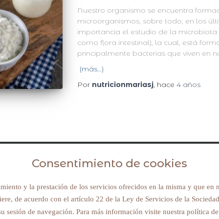
Nuestro organismo se encuentra formad
microorganismos, sobre todo, en los ú
importancia el estudio de la microbiota
como flora intestinal), la cual, está f
principalmente bacterias que viven en nu
(más…)
Por
nutricionmariasj
, hace
4 años
Consentimiento de cookies
Avisos legales y política de privacidad
iento y la prestación de los servicios ofrecidos en la misma y que en n
uiere, de acuerdo con el artículo 22 de la Ley de Servicios de la Socied
su sesión de navegación. Para más información visite nuestra política de