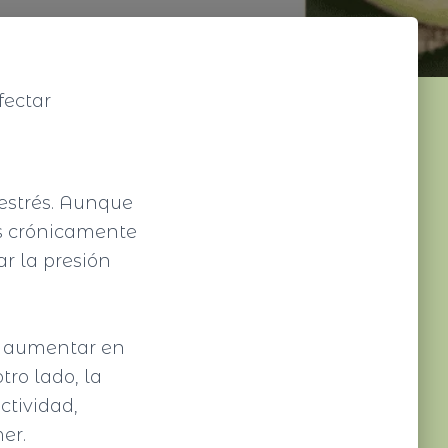
fectar
 estrés. Aunque
es crónicamente
r la presión
e aumentar en
tro lado, la
ctividad,
er.