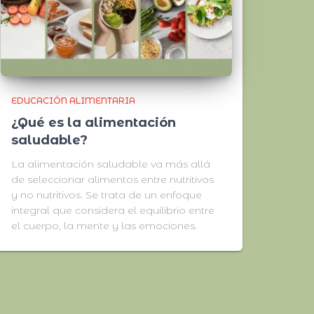
EDUCACIÓN ALIMENTARIA
¿Qué es la alimentación
saludable?
La alimentación saludable va más allá
de seleccionar alimentos entre nutritivos
y no nutritivos. Se trata de un enfoque
integral que considera el equilibrio entre
el cuerpo, la mente y las emociones.