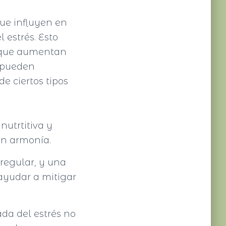
ue influyen en
 estrés. Esto
, que aumentan
o pueden
e ciertos tipos
nutrtitiva y
en armonía.
 regular, y una
 ayudar a mitigar
ada del estrés no