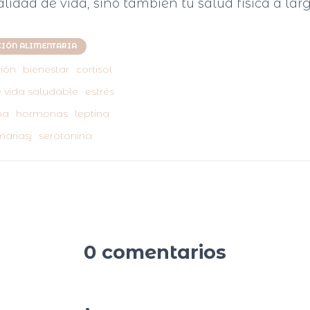
alidad de vida, sino también tu salud física a larg
IÓN ALIMENTARIA
ión
bienestar
cortisol
e vida saludable
estrés
na
hormonas
leptina
mariasj
serotonina
0 comentarios