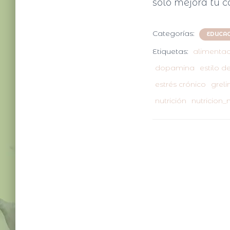
solo mejora tu c
Categorías:
EDUCAC
Etiquetas:
alimentac
dopamina
estilo d
estrés crónico
greli
nutrición
nutricion_