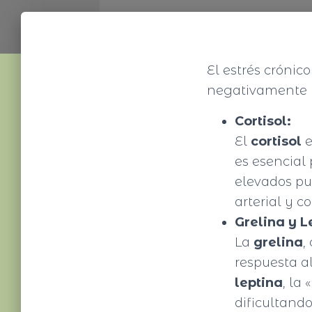
El estrés crónic
negativamente l
Cortisol:
El
cortisol
e
es esencial
elevados pu
arterial y c
Grelina y L
La
grelina
,
respuesta al
leptina
, la
dificultand