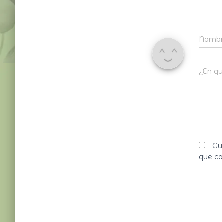
Nomb
¿En qu
Gu
que c