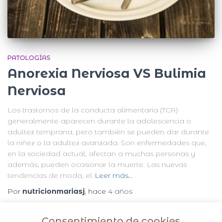
PATOLOGÍAS
Anorexia Nerviosa VS Bulimia
Nerviosa
Los trastornos de la conducta alimentaria (TCA)
generalmente aparecen durante la adolescencia o
adultez temprana, pero también se pueden dar durante
la niñez o la adultez avanzada. Son enfermedades que,
en la sociedad actual, afectan a muchas personas y
además, pueden ocasionar la muerte. Las nuevas
tendencias de moda, el
Leer más…
Por
nutricionmariasj
, hace
4 años
Consentimiento de cookies