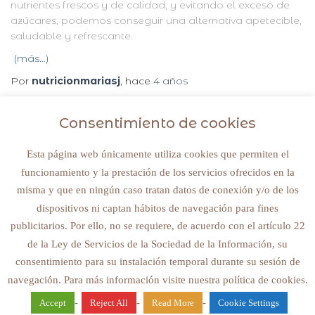
nutrientes frescos y de calidad, y evitando el exceso de
azúcares, podemos conseguir una alternativa apetecible,
saludable y refrescante.
(más…)
Por
nutricionmariasj
, hace
4 años
Consentimiento de cookies
Esta página web únicamente utiliza cookies que permiten el
funcionamiento y la prestación de los servicios ofrecidos en la
© 2022 NUTRICIONMARIASJ. ALL RIGHTS RESERVED
misma y que en ningún caso tratan datos de conexión y/o de los
dispositivos ni captan hábitos de navegación para fines
Avisos legales y política de privacidad
publicitarios. Por ello, no se requiere, de acuerdo con el artículo 22
de la Ley de Servicios de la Sociedad de la Información, su
consentimiento para su instalación temporal durante su sesión de
navegación. Para más información visite nuestra política de cookies.
Hestia | Desarrollado por
ThemeIsle
-
-
-
Accept
Reject All
Read More
Cookie Settings