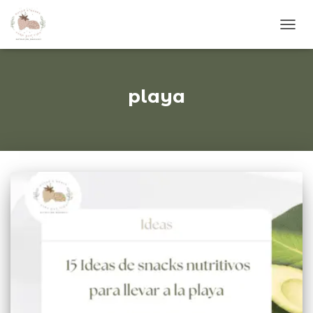
CAM
MOD
DE
NAVE
playa