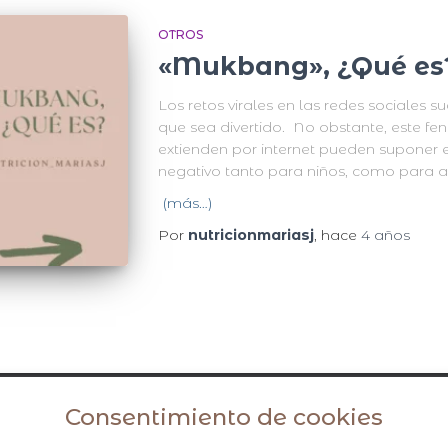
OTROS
«Mukbang», ¿Qué es
Los retos virales en las redes sociales su
que sea divertido. No obstante, este f
extienden por internet pueden suponer
negativo tanto para niños, como para a
(más…)
Por
nutricionmariasj
, hace
4 años
Consentimiento de cookies
Avisos legales y política de privacidad