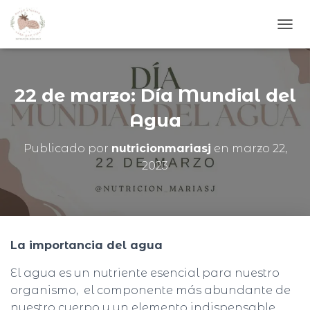
C
A
M
B
I
22 de marzo: Día Mundial del
A
R
Agua
M
O
Publicado por
nutricionmariasj
en
marzo 22,
D
2023
O
D
E
N
A
V
La importancia del agua
E
G
El agua es un nutriente esencial para nuestro
A
C
organismo, el componente más abundante de
I
nuestro cuerpo y un elemento indispensable