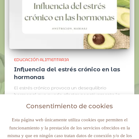
EDUCACIÓN ALIMENTARIA
Influencia del estrés crónico en las
hormonas
El estrés crónico provoca un desequilibrio
hormonal que puede afectar negativamente la
salud se la siguiente manera:
Consentimiento de cookies
Esta página web únicamente utiliza cookies que permiten el
funcionamiento y la prestación de los servicios ofrecidos en la
© 2022 NUTRICIONMARIASJ. ALL RIGHTS RESERVED
misma y que en ningún caso tratan datos de conexión y/o de los