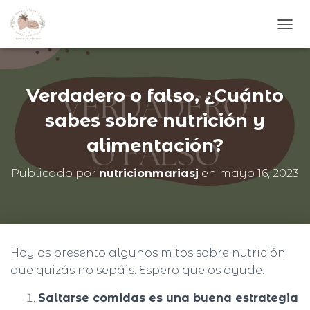
C
A
M
B
I
Verdadero o falso, ¿Cuánto
A
R
sabes sobre nutrición y
M
alimentación?
O
D
O
Publicado por
nutricionmariasj
en
mayo 16, 2023
D
E
N
A
V
E
Hoy os presento algunos mitos sobre nutrición
G
que quizás no sepáis. Espero que os ayude:
A
C
Saltarse comidas es una buena estrategia
I