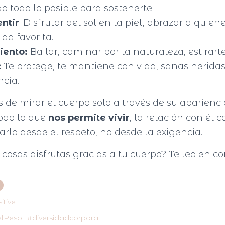
do todo lo posible para sostenerte.
ntir
: Disfrutar del sol en la piel, abrazar a quien
da favorita.
iento:
Bailar, caminar por la naturaleza, estirarte
:
Te protege, te mantiene con vida, sanas herid
ncia.
de mirar el cuerpo solo a través de su aparien
todo lo que
nos permite vivir
, la relación con él 
rlo desde el respeto, no desde la exigencia.
cosas disfrutas gracias a tu cuerpo? Te leo en c
tive
lPeso
#diversidadcorporal