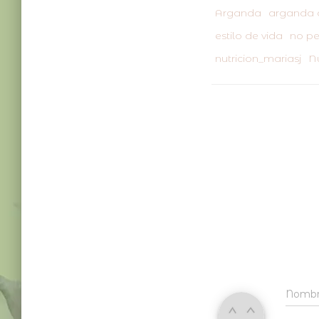
Arganda
arganda d
estilo de vida
no pe
nutricion_mariasj
Nu
Nomb