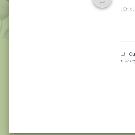
¿En qu
Gu
que c