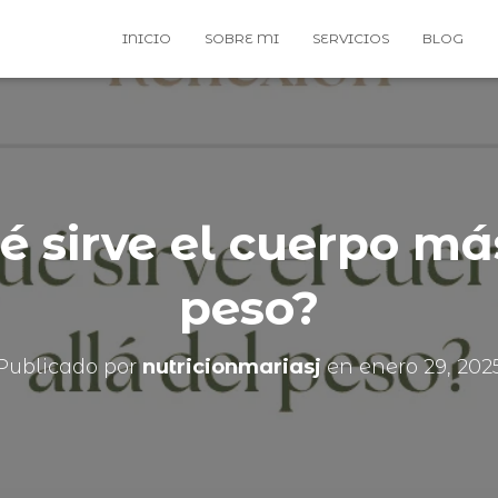
INICIO
SOBRE MI
SERVICIOS
BLOG
é sirve el cuerpo más
peso?
Publicado por
nutricionmariasj
en
enero 29, 202