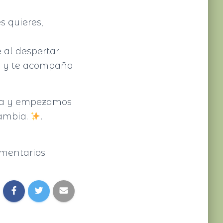
es quieres,
 al despertar.
as y te acompaña
cia y empezamos
cambia.
.
omentarios