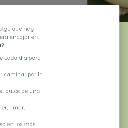
 algo que hay
uera encajar en
a?
se cada día para
r, caminar por la
 el dulce de una
er, amar,
so en los más