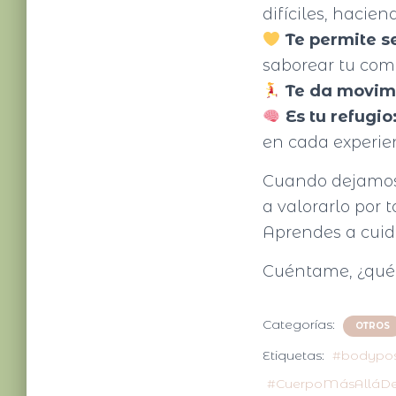
difíciles, hacien
Te permite se
saborear tu comi
Te da movim
Es tu refugio
en cada experie
Cuando dejamos 
a valorarlo por 
Aprendes a cuida
Cuéntame, ¿qué 
Categorías:
OTROS
Etiquetas:
#bodyposi
#CuerpoMásAlláDe