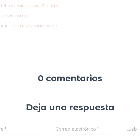
el rey
bienestar
Dietista
socentrismo
tricionista
psiconutrición
0 comentarios
Deja una respuesta
re
*
Correo electrónico
*
Web